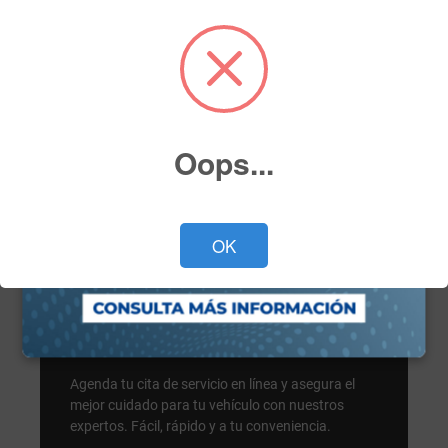
Oops...
OK
Servicio
Servicio de mantenimiento
Agenda tu cita de servicio en línea y asegura el
mejor cuidado para tu vehículo con nuestros
expertos. Fácil, rápido y a tu conveniencia.