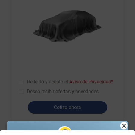
He leído y acepto el
Aviso de Privacidad*
Deseo recibir ofertas y novedades.
Cotiza ahora