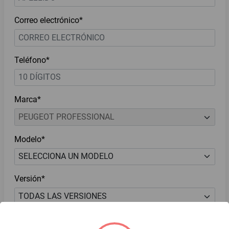
Correo electrónico*
Teléfono*
Marca*
Modelo*
Versión*
He leído y acepto el
Aviso de Privacidad*