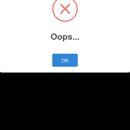
Deseo recibir ofertas y novedades.
Cotiza ahora
Oops...
OK